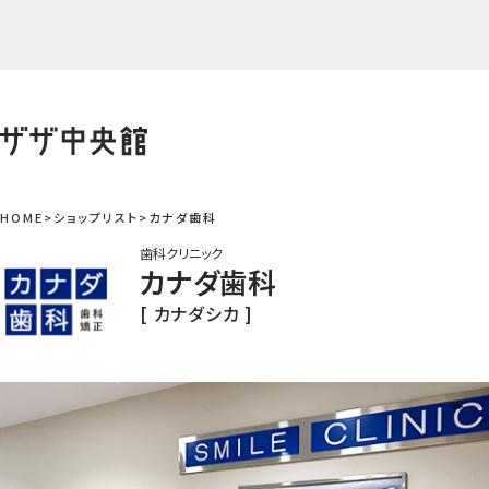
Skip
to
content
HOME
ショップリスト
カナダ歯科
歯科クリニック
カナダ歯科
[ カナダシカ ]