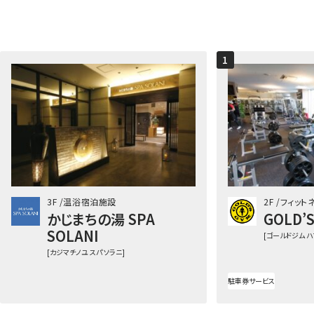
1
3F
温浴宿泊施設
2F
フィット
かじまちの湯 SPA
GOLD’
SOLANI
[ゴールドジム 
[カジマチノユ スパ ソラニ]
駐車券サービス