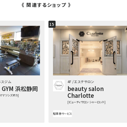
《 関連するショップ 》
15
ネスジム
4F
エステサロン
S GYM 浜松静岡
beauty salon
Charlotte
ハママツシズオカ]
[ビューティサロン シャーロット]
駐車券サービス