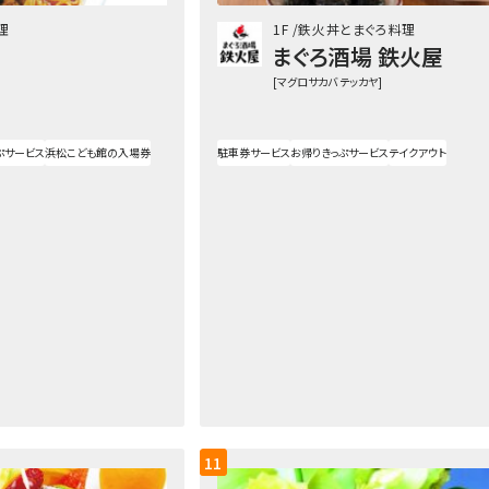
理
1F
鉄火丼とまぐろ料理
まぐろ酒場 鉄火屋
[マグロサカバ テッカヤ]
ぷサービス
浜松こども館の入場券
駐車券サービス
お帰りきっぷサービス
テイクアウト
11