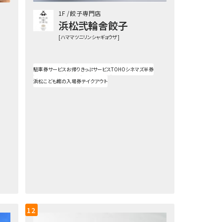
1F
餃子専門店
浜松弐輪舎餃子
[ハママツニリンシャギョウザ]
駐車券サービス
お帰りきっぷサービス
TOHOシネマズ半券
浜松こども館の入場券
テイクアウト
12