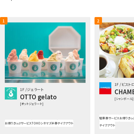
1
2
1F
ビスト
1F
ジェラート
CHAM
OTTO gelato
[シャンボール]
[オットジェラート]
駐車券サービス
お帰りきっ
お帰りきっぷサービス
TOHOシネマズ半券
テイクアウト
テイクアウト