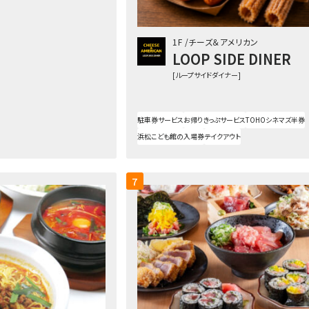
1F
チーズ＆アメリカン
LOOP SIDE DINER
[ループサイドダイナー]
駐車券サービス
お帰りきっぷサービス
TOHOシネマズ半券
浜松こども館の入場券
テイクアウト
7