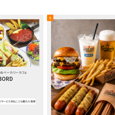
3
ロ&ベーカリーカフェ
BORD
ぷサービス
浜松こども館の入場券