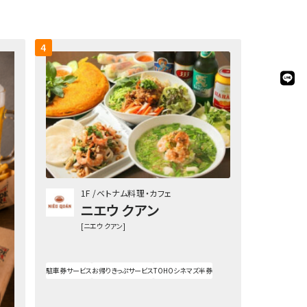
4
1F
ベトナム料理・カフェ
ニエウ クアン
[ニエウ クアン]
駐車券サービス
お帰りきっぷサービス
TOHOシネマズ半券