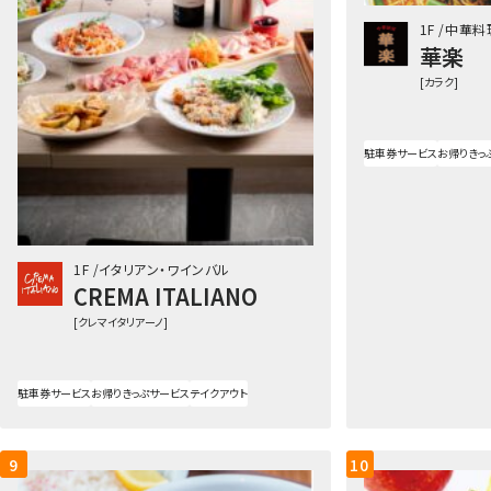
1F
中華料
華楽
[カラク]
駐車券サービス
お帰りきっ
1F
イタリアン・ワインバル
CREMA ITALIANO
[クレマイタリアーノ]
駐車券サービス
お帰りきっぷサービス
テイクアウト
9
10