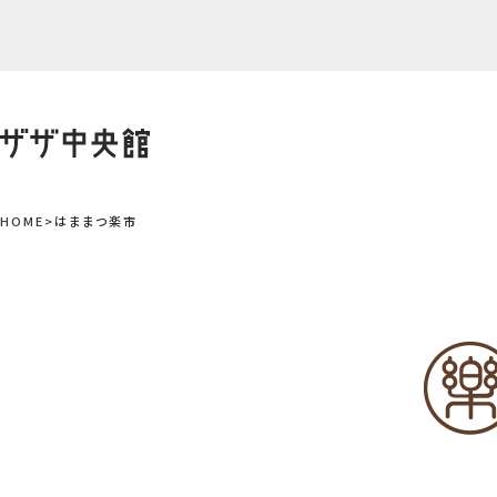
Skip
to
content
HOME
はままつ楽市