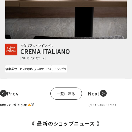
イタリアン・ワインバル
CREMA ITALIANO
[クレマイタリアーノ]
駐車券サービス
お帰りきっぷサービス
テイクアウト
Prev
Next
一覧に戻る
中華フェア残り1ヶ月！
7/16 GRAND OPEN!
《 最新のショップニュース 》